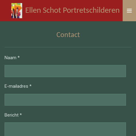
Ga
Ellen Schot Portretschilderen
direct
naar
de
Contact
hoofdinhoud
Naam *
E-mailadres *
Bericht *